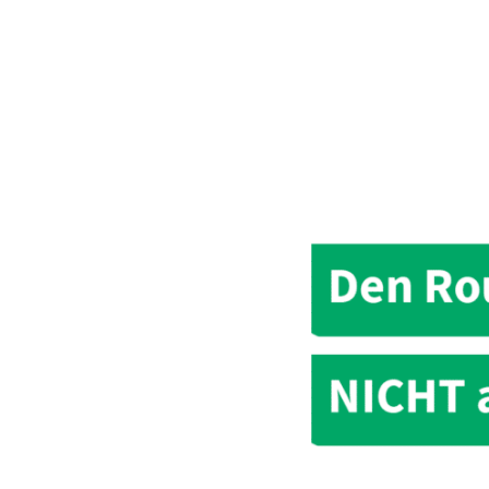
Darum
sollten
Sie
Ihren
Router
nachts
nicht
ausschalten