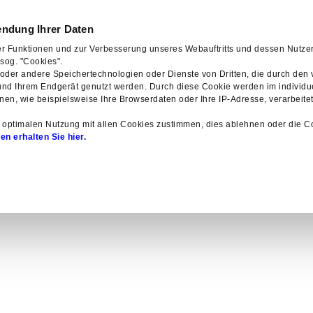
0800 40 33 333
wendung Ihrer Daten
er Funktionen und zur Verbesserung unseres Webauftritts und dessen Nutzerf
Fernsehen
Für
sog. "Cookies".
 oder andere Speichertechnologien oder Dienste von Dritten, die durch den
 und Ihrem Endgerät genutzt werden. Durch diese Cookie werden im individ
nen, wie beispielsweise Ihre Browserdaten oder Ihre IP-Adresse, verarbeitet
 optimalen Nutzung mit allen Cookies zustimmen, dies ablehnen oder die C
en erhalten
Sie hier.