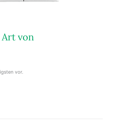
 Art von
igsten vor.